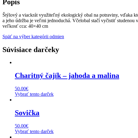
Popis
Štýlový a viackrát využiteľný ekologický obal na potraviny, vďaka k
a jeho údržba je veľmi jednoduchá. Včelobal stačí vyčistiť studenou
veľkosť cca: 40×40 cm
Späť na výber kategórii odmien
Súvisiace darčeky
Charitný čajík – jahoda a malina
50.00
€
Vybrať tento darček
Sovička
50.00
€
Vybrať tento darček