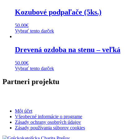
Kozubové podpaľače (5ks.)
50.00
€
Vybrať tento darček
Drevená ozdoba na stenu – veľká
50.00
€
Vybrať tento darček
Partneri projektu
Môj účet
Všeobecné informácie o programe
Zásady ochrany osobných údajov
Zásady používania súborov cookies