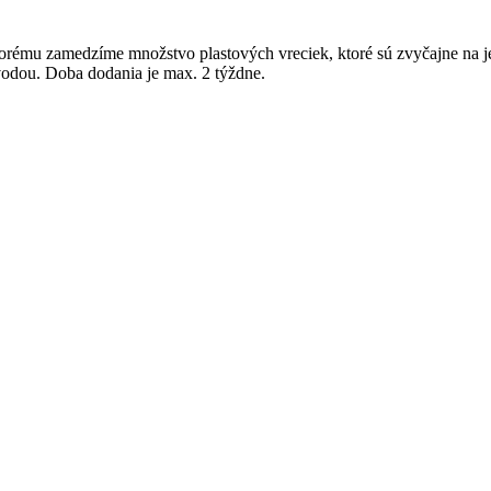
torému zamedzíme množstvo plastových vreciek, ktoré sú zvyčajne na je
 vodou. Doba dodania je max. 2 týždne.