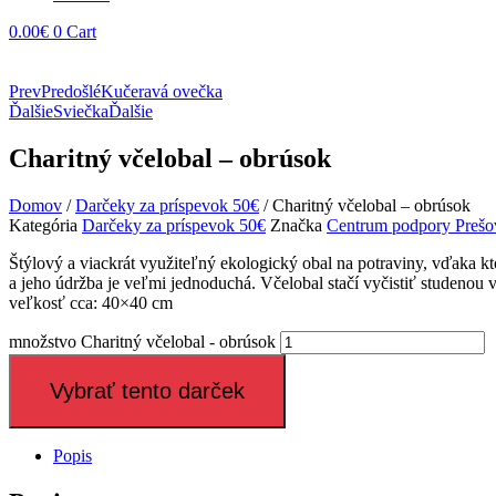
0.00
€
0
Cart
Prev
Predošlé
Kučeravá ovečka
Ďalšie
Sviečka
Ďalšie
Charitný včelobal – obrúsok
Domov
/
Darčeky za príspevok 50€
/ Charitný včelobal – obrúsok
Kategória
Darčeky za príspevok 50€
Značka
Centrum podpory Prešo
Štýlový a viackrát využiteľný ekologický obal na potraviny, vďaka k
a jeho údržba je veľmi jednoduchá. Včelobal stačí vyčistiť studenou
veľkosť cca: 40×40 cm
množstvo Charitný včelobal - obrúsok
Vybrať tento darček
Popis