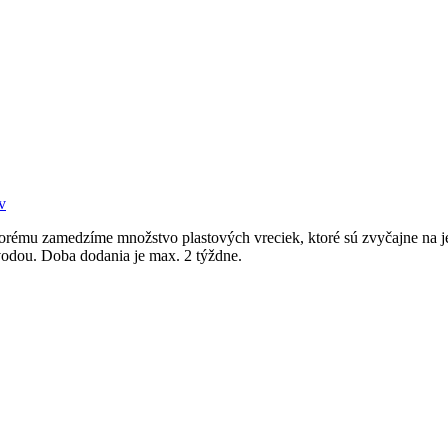
v
torému zamedzíme množstvo plastových vreciek, ktoré sú zvyčajne na je
 vodou. Doba dodania je max. 2 týždne.