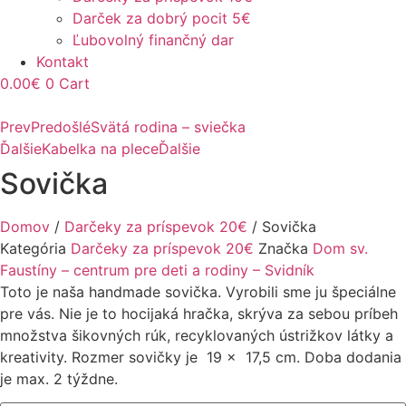
Darček za dobrý pocit 5€
Ľubovolný finančný dar
Kontakt
0.00
€
0
Cart
Prev
Predošlé
Svätá rodina – sviečka
Ďalšie
Kabelka na plece
Ďalšie
Sovička
Domov
/
Darčeky za príspevok 20€
/ Sovička
Kategória
Darčeky za príspevok 20€
Značka
Dom sv.
Faustíny – centrum pre deti a rodiny – Svidník
Toto je naša handmade sovička. Vyrobili sme ju špeciálne
pre vás. Nie je to hocijaká hračka, skrýva za sebou príbeh
množstva šikovných rúk, recyklovaných ústrižkov látky a
kreativity. Rozmer sovičky je 19 x 17,5 cm. Doba dodania
je max. 2 týždne.