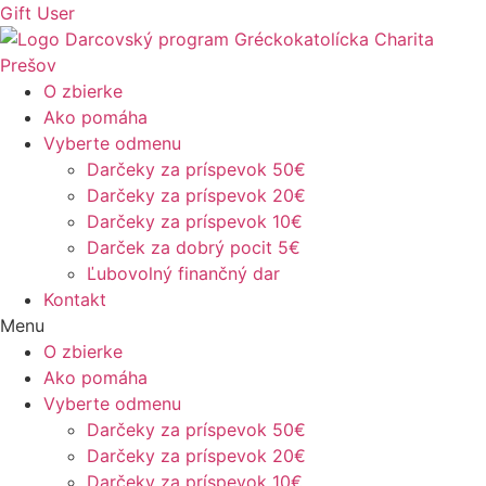
Preskočiť
Gift
User
na
obsah
O zbierke
Ako pomáha
Vyberte odmenu
Darčeky za príspevok 50€
Darčeky za príspevok 20€
Darčeky za príspevok 10€
Darček za dobrý pocit 5€
Ľubovolný finančný dar
Kontakt
Menu
O zbierke
Ako pomáha
Vyberte odmenu
Darčeky za príspevok 50€
Darčeky za príspevok 20€
Darčeky za príspevok 10€