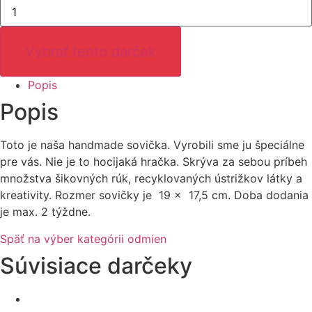
množstvo
Sovička
Vybrať tento darček
Popis
Popis
Toto je naša handmade sovička. Vyrobili sme ju špeciálne
pre vás. Nie je to hocijaká hračka. Skrýva za sebou príbeh
množstva šikovných rúk, recyklovaných ústrižkov látky a
kreativity. Rozmer sovičky je 19 x 17,5 cm. Doba dodania
je max. 2 týždne.
Späť na výber kategórii odmien
Súvisiace darčeky