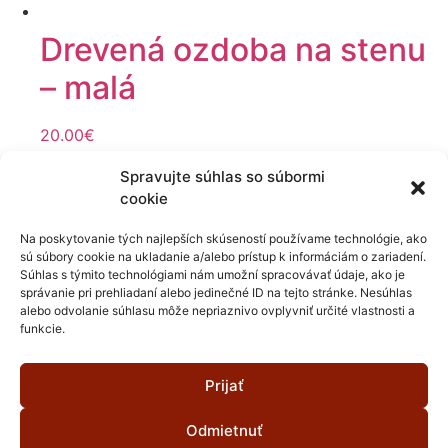
Drevená ozdoba na stenu
– malá
20.00
€
Vybrať tento darček
Spravujte súhlas so súbormi
Partneri projektu
cookie
Na poskytovanie tých najlepších skúseností používame technológie, ako
sú súbory cookie na ukladanie a/alebo prístup k informáciám o zariadení.
Súhlas s týmito technológiami nám umožní spracovávať údaje, ako je
Môj účet
správanie pri prehliadaní alebo jedinečné ID na tejto stránke. Nesúhlas
alebo odvolanie súhlasu môže nepriaznivo ovplyvniť určité vlastnosti a
Všeobecné informácie o programe
funkcie.
Zásady ochrany osobných údajov
Zásady používania súborov cookies
Prijať
Facebook
Instagram
Globe
Odmietnuť
Copyright ©2022-2030 Darcovský program | Made with