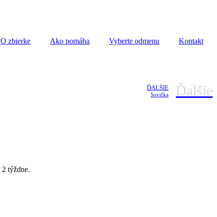
O zbierke
Ako pomáha
Vyberte odmenu
Kontakt
Ďalšie
ĎALŠIE
Sovička
 2 týždne.